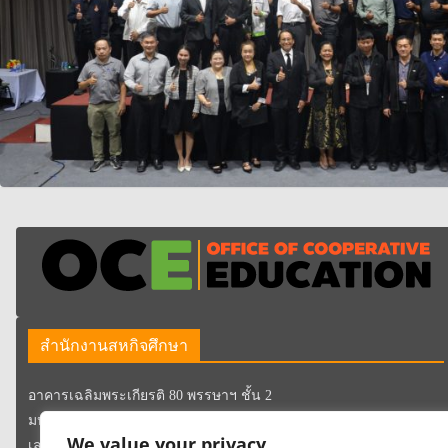
สำนักงานสหกิจศึกษา
อาคารเฉลิมพระเกียรติ 80 พรรษาฯ ชั้น 2
มหาวิทยาลัยเทคโนโลยีราชมงคลกรุงเทพ
We value your privacy
เลขที่ 2 ถนนนางลิ้นจี่ แขวงทุ่งมหาเมฆ เขตสาทร กรุงเทพมหานคร