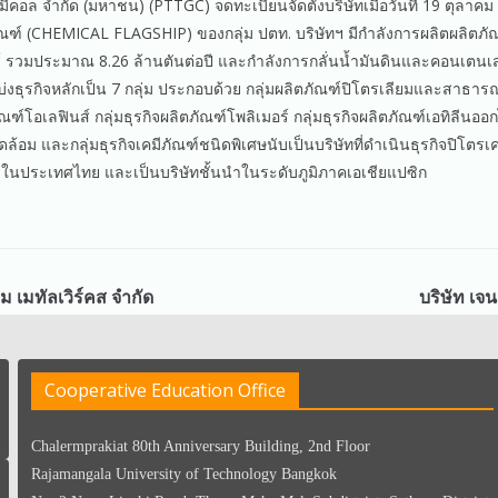
คมีคอล จำกัด (มหาชน) (PTTGC) จดทะเบียนจัดตั้งบริษัทเมื่อวันที่ 19 ตุลาคม 2
ณฑ์ (CHEMICAL FLAGSHIP) ของกลุ่ม ปตท. บริษัทฯ มีกำลังการผลิตผลิตภั
์ รวมประมาณ 8.26 ล้านตันต่อปี และกำลังการกลั่นน้ำมันดินและคอนเตน
บ่งธุรกิจหลักเป็น 7 กลุ่ม ประกอบด้วย กลุ่มผลิตภัณฑ์ปิโตรเลียมและสาธารณ
ณฑ์โอเลฟินส์ กลุ่มธุรกิจผลิตภัณฑ์โพลิเมอร์ กลุ่มธุรกิจผลิตภัณฑ์เอทิลีนออกไ
แวดล้อม และกลุ่มธุรกิจเคมีภัณฑ์ชนิดพิเศษนับเป็นบริษัทที่ดำเนินธุรกิจปิโต
ุดในประเทศไทย และเป็นบริษัทชั้นนำในระดับภูมิภาคเอเชียแปซิก
อ็ม เมทัลเวิร์คส จํากัด
บริษัท เจน
Cooperative Education Office
Chalermprakiat 80th Anniversary Building, 2nd Floor
Rajamangala University of Technology Bangkok