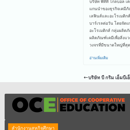
บริษัท พีทีที โกลบอล เ
แกนนำของธุรกิจเคมีภั
เลฟินส์และอะโรเมติกส
บาร์เรลต่อวัน โดยจัดแ
อะโรเมติกส์ กลุ่มผลิตภั
ผลิตภัณฑ์เคมีเพื่อสิ่ง
วงจรที่มีขนาดใหญ่ที่ส
อ่านเพิ่มเติม
บริษัท บี กริม เอ็มบีเ
สำนักงานสหกิจศึกษา