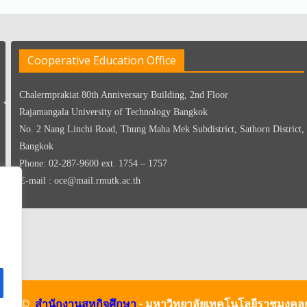
Cooperative Education Office
Chalermprakiat 80th Anniversary Building, 2nd Floor
Rajamangala University of Technology Bangkok
No. 2 Nang Linchi Road, Thung Maha Mek Subdistrict, Sathorn District,
Bangkok
Phone: 02-287-9600 ext. 1754 – 1757
E-mail : oce@mail.rmutk.ac.th
ight ©
สำนักงานสหกิจศึกษา
- มหาวิทยาลัยเทคโนโลยีราชมงคล