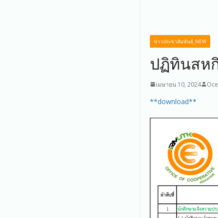
ข่าวประชาสัมพันธ์_NEW
ปฏิทินสหก
เมษายน 10, 2024
Oce
**download**