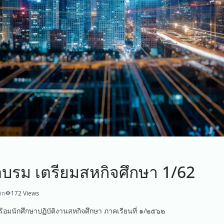
บรม เตรียมสหกิจศึกษา 1/62
in
172 Views
อมนักศึกษาปฏิบัติงานสหกิจศึกษา ภาคเรียนที่ ๑/๒๕๖๒