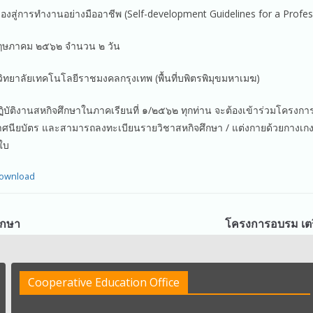
งสู่การทำงานอย่างมืออาชีพ (Self-development Guidelines for a Profes
 พฤษภาคม ๒๕๖๒ จำนวน ๒ วัน
ทยาลัยเทคโนโลยีราชมงคลกรุงเทพ (พื้นที่บพิตรพิมุขมหาเมฆ)
กปฏิบัติงานสหกิจศึกษาในภาคเรียนที่ ๑/๒๕๖๒ ทุกท่าน จะต้องเข้าร่วมโครงการ
กาศนียบัตร และสามารถลงทะเบียนรายวิชาสหกิจศึกษา / แต่งกายด้วยกางเกงข
าใบ
ownload
ศึกษา
โครงการอบรม เตร
Cooperative Education Office