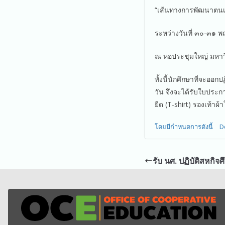
“เส้นทางการพัฒนาตนเอ
ระหว่างวันที่ ๓๐-๓๑
ณ หอประชุมใหญ่ มหาวิ
ทั้งนี้นักศึกษาที่จะออ
วัน จึงจะได้รับใบประ
ยืด (T-shirt) รองเท้าผ้
โดยมีกำหนดการดังนี้
D
รับ นศ. ปฏิบัติสหกิจ