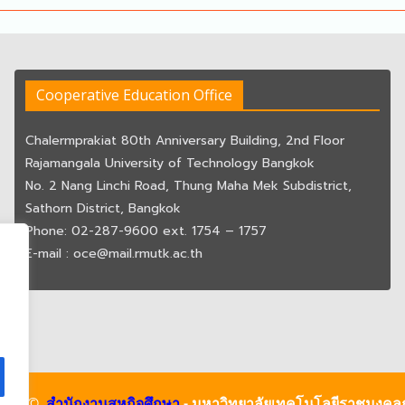
Cooperative Education Office
Chalermprakiat 80th Anniversary Building, 2nd Floor
Rajamangala University of Technology Bangkok
No. 2 Nang Linchi Road, Thung Maha Mek Subdistrict,
Sathorn District, Bangkok
Phone: 02-287-9600 ext. 1754 – 1757
E-mail : oce@mail.rmutk.ac.th
ight ©
สำนักงานสหกิจศึกษา
- มหาวิทยาลัยเทคโนโลยีราชมงคล